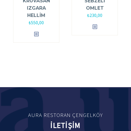
KRUVASAN
SEBZELİ
IZGARA
OMLET
₺
230,00
HELLİM
₺
550,00
AURA RESTORAN ÇENGELKÖY
İLETİŞİM