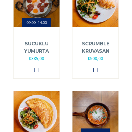
09:00- 14:00
SUCUKLU
SCRUMBLE
YUMURTA
KRUVASAN
₺
385,00
₺
500,00