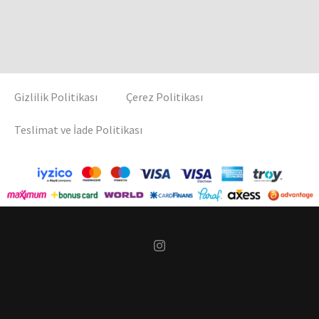
Gizlilik Politikası
Çerez Politikası
Teslimat ve İade Politikası