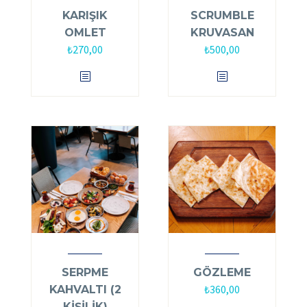
KARIŞIK
SCRUMBLE
OMLET
KRUVASAN
₺
270,00
₺
500,00
SERPME
GÖZLEME
₺
360,00
KAHVALTI (2
KİŞİLİK)