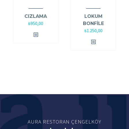
CIZLAMA
LOKUM
₺
950,00
BONFİLE
₺
1.250,00
AURA RESTORAN ÇENGELKÖY