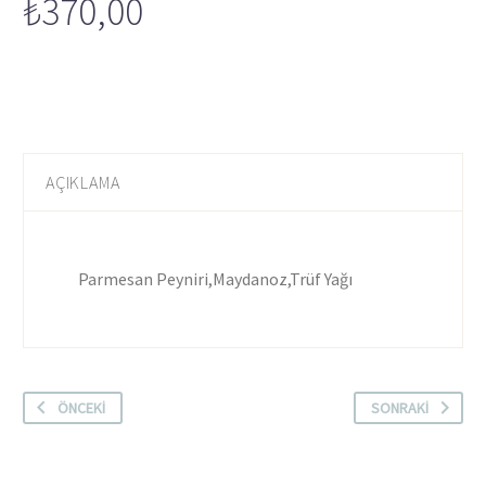
₺
370,00
AÇIKLAMA
Parmesan Peyniri,Maydanoz,Trüf Yağı
ÖNCEKI
SONRAKI