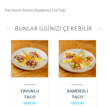
Parmesan Peyniri,Maydanoz,Trüf Yağı
BUNLAR ILGINIZI ÇEKEBILIR
TAVUKLU
KARİDESLİ
TACO
TACO
₺
600,00
₺
650,00