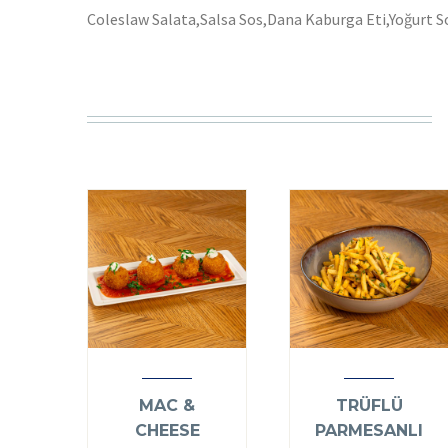
Coleslaw Salata,Salsa Sos,Dana Kaburga Eti,Yoğurt So
MAC &
TRÜFLÜ
CHEESE
PARMESANLI