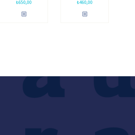
₺
650,00
₺
460,00