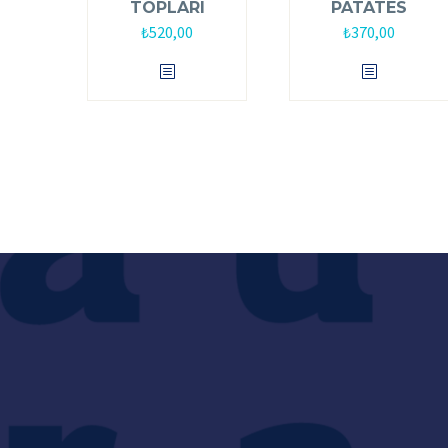
TOPLARI
PATATES
₺
520,00
₺
370,00