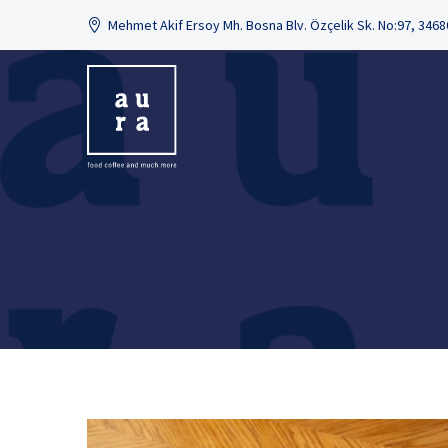
Mehmet Akif Ersoy Mh. Bosna Blv. Özçelik Sk. No:97, 346