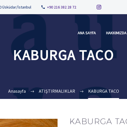
80 Üsküdar/İstanbul
+90 216 382 28 72
ANA SAYFA
HAKKIMIZDA
KABURGA TACO
Anasayfa
ATIŞTIRMALIKLAR
KABURGA TACO
KABURGA TA