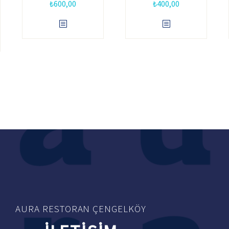
₺
600,00
₺
400,00
AURA RESTORAN ÇENGELKÖY