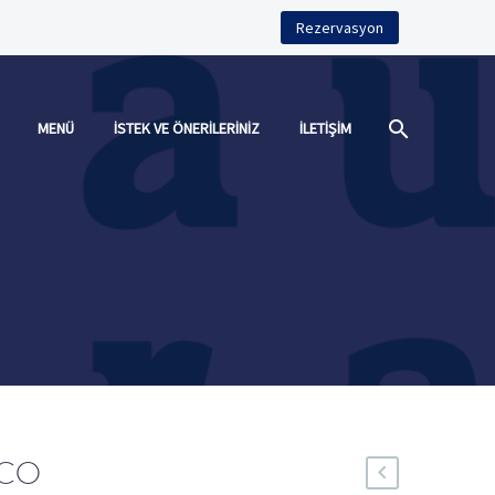
Rezervasyon
MENÜ
İSTEK VE ÖNERILERINIZ
İLETIŞIM
CO