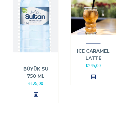
ICE CARAMEL
LATTE
₺
245,00
BÜYÜK SU
750 ML
₺
125,00