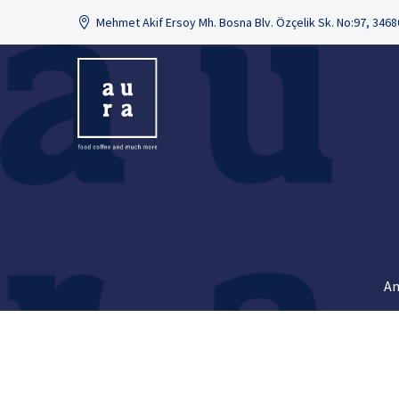
Mehmet Akif Ersoy Mh. Bosna Blv. Özçelik Sk. No:97, 346
An