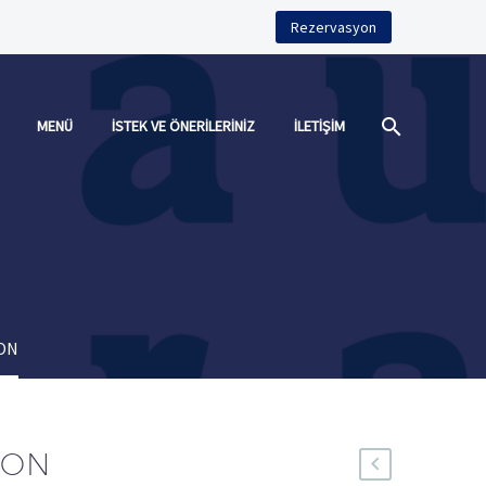
Rezervasyon
MENÜ
İSTEK VE ÖNERILERINIZ
İLETIŞIM
MON
MON