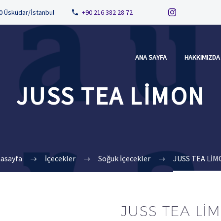
80 Üsküdar/İstanbul
+90 216 382 28 72
ANA SAYFA
HAKKIMIZDA
JUSS TEA LİMON
asayfa
İçecekler
Soğuk İçecekler
JUSS TEA Lİ
JUSS TEA Lİ